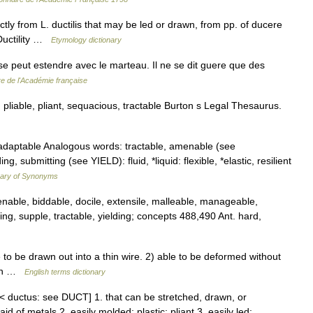
ctly from L. ductilis that may be led or drawn, from pp. of ducere
 Ductility …
Etymology dictionary
e peut estendre avec le marteau. Il ne se dit guere que des
re de l'Académie française
 pliable, pliant, sequacious, tractable Burton s Legal Thesaurus.
e, adaptable Analogous words: tractable, amenable (see
submitting (see YIELD): fluid, *liquid: flexible, *elastic, resilient
nary of Synonyms
enable, biddable, docile, extensile, malleable, manageable,
ting, supple, tractable, yielding; concepts 488,490 Ant. hard,
o be drawn out into a thin wire. 2) able to be deformed without
noun …
English terms dictionary
is < ductus: see DUCT] 1. that can be stretched, drawn, or
id of metals 2. easily molded; plastic; pliant 3. easily led;