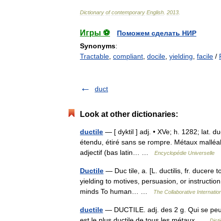
Dictionary
of
contemporary
English
.
2013
.
Игры ⚽
Поможем сделать НИР
Synonyms
:
Tractable
,
compliant
,
docile
,
yielding
,
facile
/
duct
Look at other dictionaries:
ductile
— [ dyktil ] adj. • XVe; h. 1282; lat. d
étendu, étiré sans se rompre. Métaux malléable
adjectif (bas latin… …
Encyclopédie Universelle
Ductile
— Duc tile, a. [L. ductilis, fr. ducere t
yielding to motives, persuasion, or instructio
minds To human… …
The Collaborative Internation
ductile
— DUCTILE. adj. des 2 g. Qui se peut
est le plus ductile de tous les métaux …
Dict