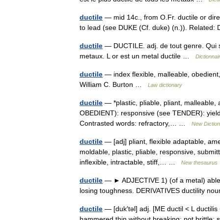
ductile
— mid 14c., from O.Fr. ductile or dire
to lead (see DUKE (Cf. duke) (n.)). Related:
ductile
— DUCTILE. adj. de tout genre. Qui s
metaux. L or est un metal ductile …
Dictionnai
ductile
— index flexible, malleable, obedient,
William C. Burton …
Law dictionary
ductile
— *plastic, pliable, pliant, malleabl
OBEDIENT): responsive (see TENDER): yielding, 
Contrasted words: refractory,… …
New Dictio
ductile
— [adj] pliant, flexible adaptable, am
moldable, plastic, pliable, responsive, submit
inflexible, intractable, stiff,… …
New thesaurus
ductile
— ► ADJECTIVE 1) (of a metal) able t
losing toughness. DERIVATIVES ductility 
ductile
— [duk′təl] adj. [ME ductil < L ductil
hammered thin without breaking; not brittle: sa