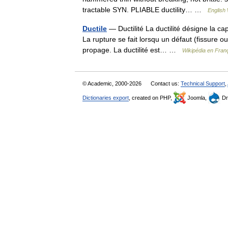
tractable SYN. PLIABLE ductility… …
English 
Ductile
— Ductilité La ductilité désigne la c
La rupture se fait lorsqu un défaut (fissure ou
propage. La ductilité est… …
Wikipédia en Fran
© Academic, 2000-2026
Contact us:
Technical Support
,
Dictionaries export
, created on PHP,
Joomla,
Dr