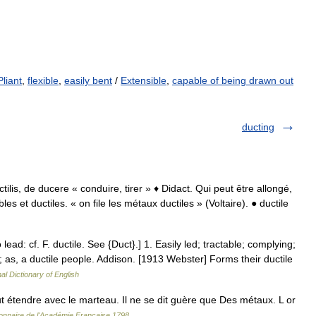
Pliant
,
flexible
,
easily bent
/
Extensible
,
capable of being drawn out
ducting
uctilis, de ducere « conduire, tirer » ♦ Didact. Qui peut être allongé,
s et ductiles. « on file les métaux ductiles » (Voltaire). ● ductile
o lead: cf. F. ductile. See {Duct}.] 1. Easily led; tractable; complying;
n; as, a ductile people. Addison. [1913 Webster] Forms their ductile
al Dictionary of English
 étendre avec le marteau. Il ne se dit guère que Des métaux. L or
ionnaire de l'Académie Française 1798