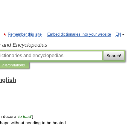
Remember this site
Embed dictionaries into your website
EN
s and Encyclopedias
Search!
Interpretations
nglish
m
ducere
'
to
lead
'
]
shape
without
needing
to
be
heated