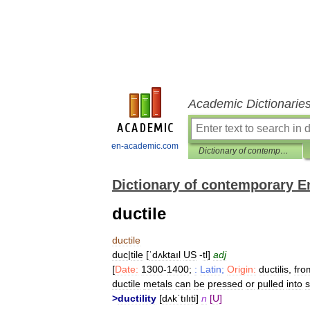
Academic Dictionarie
en-academic.com
Dictionary of contemporary English
Dictionary of contemporary E
ductile
ductile
duc
|
tile
[
ˈdʌktaıl
US
-
tl
]
adj
[
Date:
1300
-
1400
;
:
Latin
;
Origin:
ductilis
,
fro
ductile
metals
can
be
pressed
or
pulled
into
>
ductility
[
dʌkˈtılıti
]
n
[
U
]